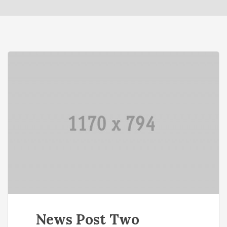
o
n
News Post Two